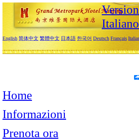
Version
Italiano
English
简体中文
繁體中文
日本語
한국어
Deutsch
Français
Itali
Home
Informazioni
Prenota ora