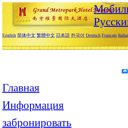
Мобиль
Русски
English
简体中文
繁體中文
日本語
한국어
Deutsch
Français
Itali
Главная
Информация
забронировать