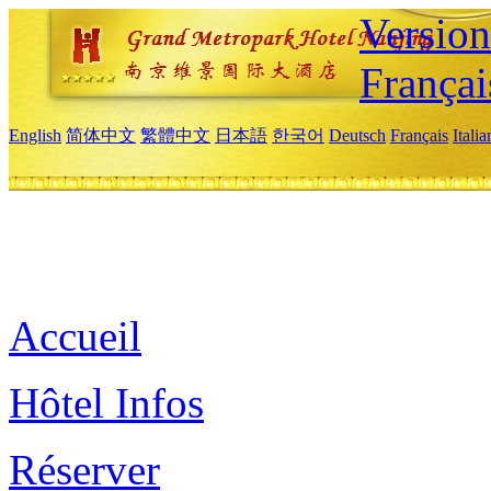
Versio
Françai
English
简体中文
繁體中文
日本語
한국어
Deutsch
Français
Itali
Accueil
Hôtel Infos
Réserver