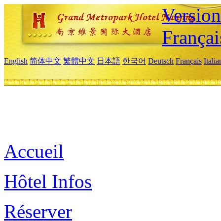
Versio
Françai
English
简体中文
繁體中文
日本語
한국어
Deutsch
Français
Itali
Accueil
Hôtel Infos
Réserver