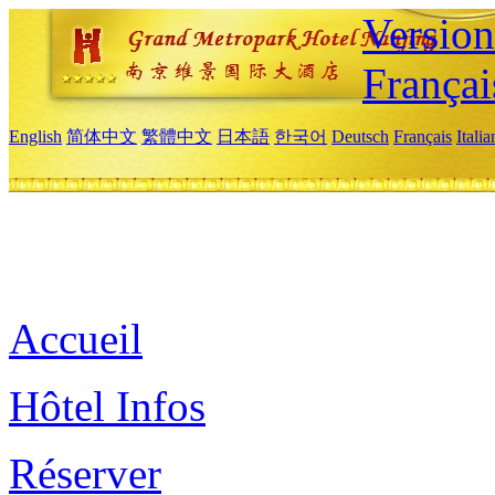
Versio
Françai
English
简体中文
繁體中文
日本語
한국어
Deutsch
Français
Itali
Accueil
Hôtel Infos
Réserver