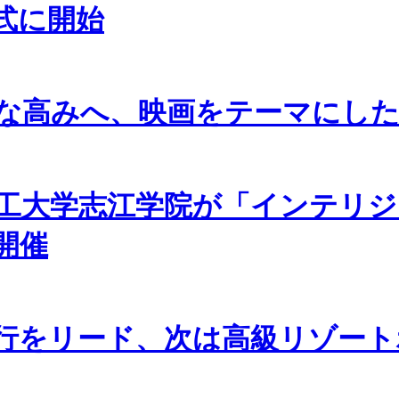
式に開始
な高みへ、映画をテーマにし
工大学志江学院が「インテリジ
開催
行をリード、次は高級リゾー