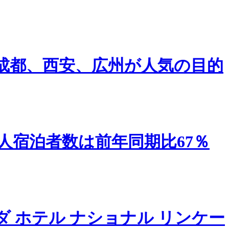
成都、西安、広州が人気の目的
人宿泊者数は前年同期比67％
ンダ ホテル ナショナル リンケー